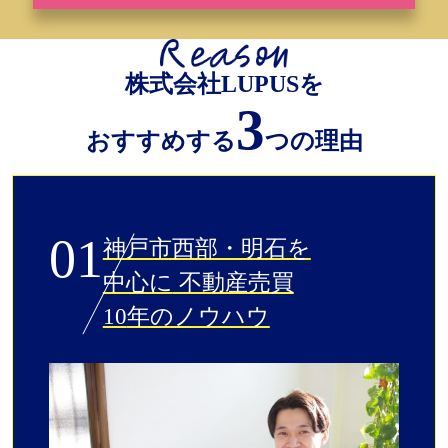
株式会社LUPUSを
3
おすすめする
つの理由
01
神戸市西部・明石を
中心に
不動産売買
10
年のノウハウ