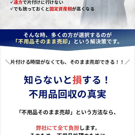
遠方
で片付けに行けない
でも放っておくと
固定資産税
が高くなる
＼片付ける時間がなくても、そのまま売却できる！！／
知らないと
損
する！
不用品回収の真実
「不用品そのまま売却」という方法なら、
弊社にて全て負担
します。