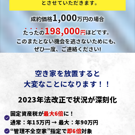
1,000
成約価格
万円の場合
198,000
たったの
円
ほどです。
このまたとない機会を逃さないためにも、
ぜひ一度、ご連絡ください!
空き家を放置すると
大変なことになります！！
2023年法改正で状況が深刻化
固定資産税が
最大6倍
に！
通常：年15万円 → 最大：年90万円
“管理不全空家”指定で
即6倍
対象