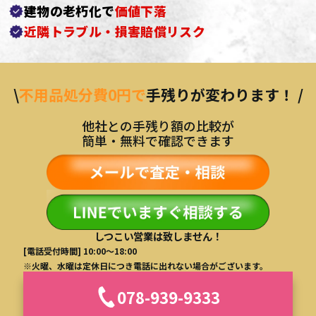
建物の老朽化で
価値下落
近隣トラブル・損害賠償リスク
\
不用品処分費0円で
手残りが変わります！ /
他社との手残り額の比較が
簡単・無料で確認できます
しつこい営業は致しません！
[電話受付時間] 10:00～18:00
※火曜、水曜は定休日につき電話に出れない場合がございます。
078-939-9333