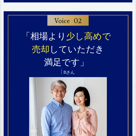
02
Voice
「相場より
少し高めで
売却
していただき
満足です」
Bさん